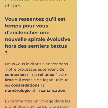
étapes
Vous ressentez qu’il est
temps pour vous
d’enclencher une
nouvelle spirale évolutive
hors des sentiers battus
?
Nous vous invitons à entrer dans
notre processus ascendant de
connexion
et de
reliance
à votre
âme
qui associe de façon unique
les
constellations
, la
numérologie
et la
canalisation
.
Expérimentez un voyage dans les
profondeurs de ce qui vibre pour