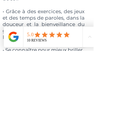
• Grâce à des exercices, des jeux
et des temps de paroles, dans la
douceur et la bienveillance du
groupe et de l’énergie de
Barcelone.
• Se connaître pour mieux briller.
• Accueillir sa sensibilité, sa
douceur de femme ainsi que sa
puissance pour mieux rayonner
notre féminitude.
INFOS PRATIQUES
Tarif :
250 euros